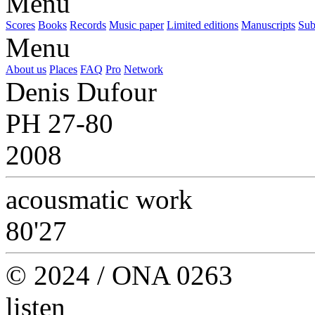
Menu
Scores
Books
Records
Music paper
Limited editions
Manuscripts
Sub
Menu
About us
Places
FAQ
Pro
Network
Denis Dufour
PH 27-80
2008
acousmatic work
80'27
© 2024 / ONA 0263
listen